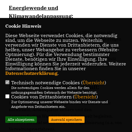
Energiewende und
Klimawandelanpassung:
Cookie Hinweis
Wir unterstützen die Energieagentur Mittelbaden als
Diese Webseite verwendet Cookies, die notwendig
zentrale Anlaufstelle für Energieberatung und für Fragen
sind, um die Webseite zu nutzen. Weiterhin
verwenden wir Dienste von Drittanbietern, die uns
des Klimaschutzes. Hochwasserschutz und
helfen, unser Webangebot zu verbessern (Website-
Starkregenrisikomanagement haben höchste Priorität,
Optmierung). Für die Verwendung bestimmter
genauso wie ein funktionierender Katastrophenschutz
Dienste, benötigen wir Ihre Einwilligung. Ihre
Einwilligung können Sie jederzeit widerrufen. Weitere
und die Unterstützung der Rettungsorganisationen.
Informationen finden Sie in unserer
Datenschutzerklärung
.
Technisch notwendige Cookies (
Übersicht
)
Starke Wirtschaft sichert Zukunft:
Die notwendigen Cookies werden allein für den
ordnungsgemäßen Gebrauch der Webseite benötigt.
Cookies von Drittanbietern (
Übersicht
)
Zur Optimierung unserer Webseite binden wir Dienste und
Wir wollen die Wirtschaftsregion Mittelbaden weiter
Angebote von Drittanbietern ein.
entwickeln, Arbeitsplätze sichern und den
demografischen Wandel in der Arbeitswelt begleiten.
Alle akzeptieren
Auswahl speichern
Großes Potenzial sehen wir in der Digitalisierung (u.a. von
Verwaltungsverfahren).