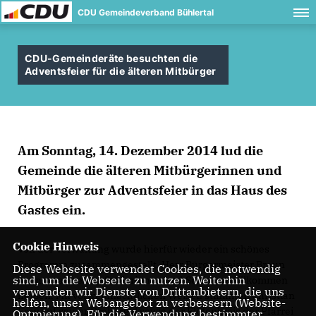
CDU Gemeindeverband Bühlertal
CDU-Gemeinderäte besuchten die
Adventsfeier für die älteren Mitbürger
Am Sonntag, 14. Dezember 2014 lud die
Gemeinde die älteren Mitbürgerinnen und
Mitbürger zur Adventsfeier in das Haus des
Gastes ein.
Cookie Hinweis
Von der Verwaltung wurde hierfür wieder ein schönes
Programm zusammengestellt. Herr Bürgermeister Braun
Diese Webseite verwendet Cookies, die notwendig
sind, um die Webseite zu nutzen. Weiterhin
konnte zahlreiche Seniorinnen und Senioren willkommen
verwenden wir Dienste von Drittanbietern, die uns
heißen. Mit vorweihnachtlichen Weisen stimmten Christian
helfen, unser Webangebot zu verbessern (Website-
Frey auf seiner Drehorgel sowie der Flötenkreis der Pfarrei
Optmierung). Für die Verwendung bestimmter